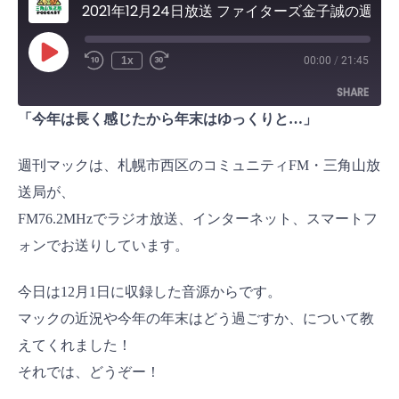
2021年12月24日放送 ファイターズ金子誠の週刊マック
P
1x
00:00
/
21:45
l
a
SHARE
y
E
「今年は長く感じたから年末はゆっくりと…」
p
i
SHARE
s
o
週刊マックは、札幌市西区のコミュニティFM・三角山放
d
LINK
e
送局が、
EMBED
FM76.2MHzでラジオ放送、インターネット、スマートフ
ォンでお送りしています。
今日は12月1日に収録した音源からです。
マックの近況や今年の年末はどう過ごすか、について教
えてくれました！
それでは、どうぞー！