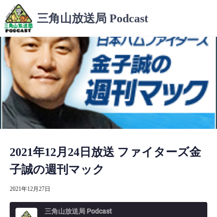
コ
三角山放送局 Podcast
ン
テ
ン
ツ
へ
ス
キ
ッ
プ
2021年12月24日放送 ファイターズ金
子誠の週刊マック
2021年12月27日
三角山放送局 Podcast