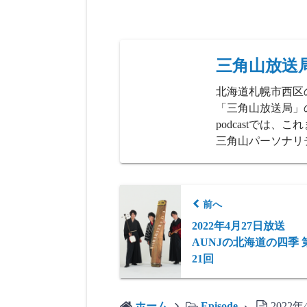
三角山放送
北海道札幌市西区
「三角山放送局」の
podcastでは
三角山パーソナリ
前へ
2022年4月27日放送
AUNJの北海道の四季 
21回
ホーム
Episode
202