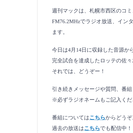
o
d
週刊マックは、札幌市西区のコミ
LINK
e
FM76.2MHzでラジオ放送、
EMBED
ます。
今日は4月14日に収録した音源か
完全試合を達成したロッテの佐々
それでは、どうぞー！
引き続きメッセージや質問、番組
※必ずラジオネームもご記入くだ
番組については
こちら
からどうぞ
過去の放送は
こちら
でも配信中！