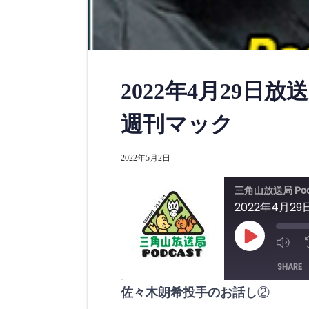
2022年4月29日
週刊マック
2022年5月2日
三角山放送局 Pod
2022年4月
P
l
a
SHARE
y
E
p
佐々木朗希投手のお話し
②
i
SHARE
s