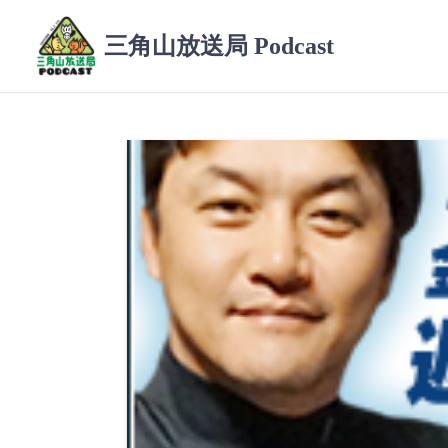
コ
ン
三角山放送局 Podcast
テ
ン
ツ
へ
ス
キ
ッ
プ