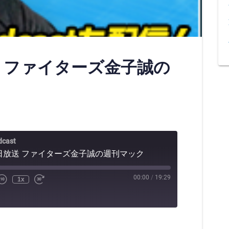
放送 ファイターズ金子誠の
cast
29日放送 ファイターズ金子誠の週刊マック
00:00
/
19:29
1x