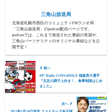
三角山放送局
北海道札幌市西区のコミュニティFMラジオ局
「三角山放送局」のpodcast配信ページです。
podcastでは、これまで放送された番組の音源や、
三角山パーソナリティのオリジナル番組などを公
開予定！
前へ
#07 Radio CONSADOLE 福森晃斗選手
『左足の調子上向き！、食事制限はじめ
ました』
次へ
2022年5月20日放送 ファイターズ金子誠