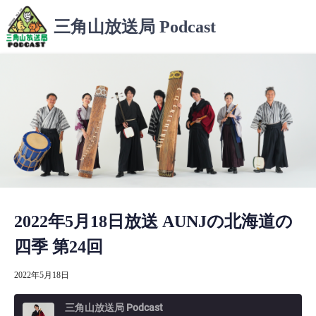
コ
三角山放送局 Podcast
ン
テ
ン
ツ
へ
ス
キ
ッ
プ
2022年5月18日放送 AUNJの北海道の
四季 第24回
2022年5月18日
三角山放送局 Podcast