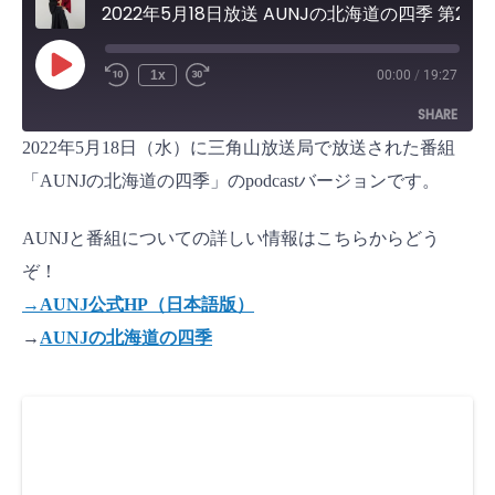
2022年5月18日放送 AUNJの北海道の四季 第24回
P
1x
00:00
/
19:27
l
a
SHARE
y
E
2022年5月18日（水）に三角山放送局で放送された番組
p
i
SHARE
s
「AUNJの北海道の四季」のpodcastバージョンです。
o
d
LINK
e
AUNJと番組についての詳しい情報はこちらからどう
EMBED
ぞ！
→AUNJ公式HP（日本語版）
→
AUNJの北海道の四季