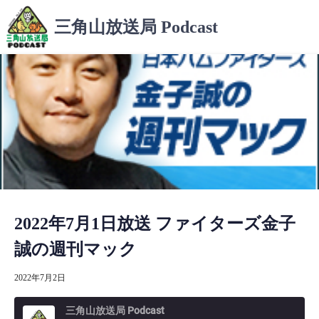
コ
三角山放送局 Podcast
ン
テ
ン
ツ
へ
ス
キ
ッ
プ
2022年7月1日放送 ファイターズ金子
誠の週刊マック
2022年7月2日
三角山放送局 Podcast