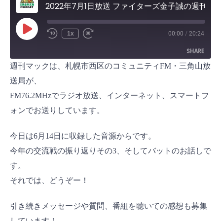
2022年7月1日放送 ファイターズ金子誠の週刊マック
P
1x
00:00
/
20:24
l
a
SHARE
y
E
週刊マックは、札幌市西区のコミュニティFM・三角山放
p
i
SHARE
s
送局が、
o
d
FM76.2MHzでラジオ放送、インターネット、スマートフ
LINK
e
ォンでお送りしています。
EMBED
今日は6月14日に収録した音源からです。
今年の交流戦の振り返りその3、そしてバットのお話しで
す。
それでは、どうぞー！
引き続きメッセージや質問、番組を聴いての感想も募集
しています！