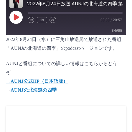
2022年8月24日放送 AUNJの北海道の四季 第39回
P
1x
00:00
/
20:57
l
a
SHARE
y
E
2022年8月24日（水）に三角山放送局で放送された番組
p
i
SHARE
s
「AUNJの北海道の四季」のpodcastバージョンです。
o
d
LINK
e
AUNJと番組についての詳しい情報はこちらからどう
EMBED
ぞ！
→AUNJ公式HP（日本語版）
→
AUNJの北海道の四季