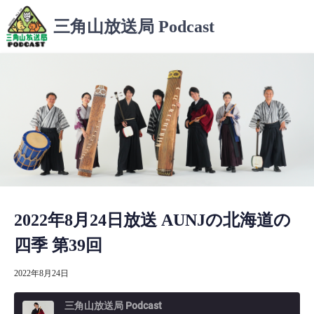
コ
三角山放送局 Podcast
ン
テ
ン
ツ
へ
ス
キ
ッ
プ
2022年8月24日放送 AUNJの北海道の
四季 第39回
2022年8月24日
三角山放送局 Podcast