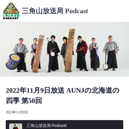
コ
三角山放送局 Podcast
ン
テ
ン
ツ
へ
ス
キ
ッ
プ
2022年11月9日放送 AUNJの北海道の
四季 第50回
2022年11月9日
三角山放送局 Podcast