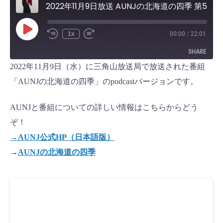
2022年11月9日放送 AUNJの北海道の四季 第50回
P
1x
00:00
/
22:01
l
a
SHARE
y
E
2022年11月9日（水）に三角山放送局で放送された番組
p
i
SHARE
s
「AUNJの北海道の四季」のpodcastバージョンです。
o
d
LINK
e
AUNJと番組についての詳しい情報はこちらからどう
EMBED
ぞ！
→AUNJ公式HP（日本語版）
→
AUNJの北海道の四季