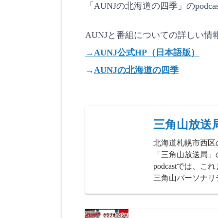
「AUNJの北海道の四季」のpodc
o
d
LINK
e
AUNJと番組についての詳しい情
EMBED
→AUNJ公式HP（日本語版）
→
AUNJの北海道の四季
三角山放送
北海道札幌市西区
「三角山放送局」の
podcastでは
三角山パーソナリ