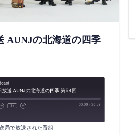
放送 AUNJの北海道の四季
cast
14日放送 AUNJの北海道の四季 第54回
00:00
/
26:58
1x
山放送局で放送された番組