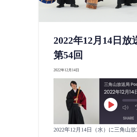
2022年12月14日
第54回
2022年12月14日
三角山放送局 Pod
2022年12月
P
l
a
SHARE
y
E
p
2022年12月14日（水）に三角
i
SHARE
s