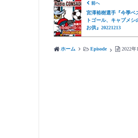
前へ
宮澤裕樹選手『今季ベ
トゴール、キャプメシ
お供』20221213
ホーム
Episode
2022