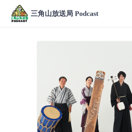
コ
ン
三角山放送局 Podcast
テ
ン
ツ
へ
ス
キ
ッ
プ