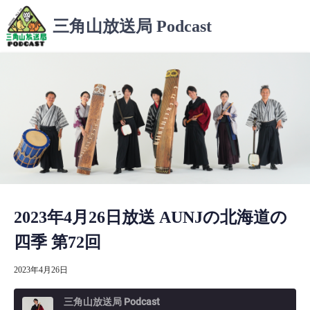
コ
三角山放送局 Podcast
ン
テ
ン
ツ
へ
ス
キ
ッ
プ
2023年4月26日放送 AUNJの北海道の
四季 第72回
2023年4月26日
三角山放送局 Podcast