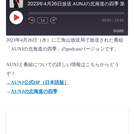
2023年4月26日放送 AUNJの北海道の四季 第72回
P
1x
00:00
/
23:03
l
a
SHARE
y
E
2023年4月26日（水）に三角山放送局で放送された番組
p
i
SHARE
s
「AUNJの北海道の四季」のpodcastバージョンです。
o
d
LINK
e
AUNJと番組についての詳しい情報はこちらからどう
EMBED
ぞ！
→AUNJ公式HP（日本語版）
→
AUNJの北海道の四季