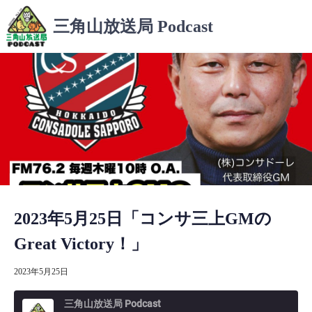
コ
三角山放送局 Podcast
ン
テ
ン
ツ
へ
ス
キ
ッ
プ
2023年5月25日「コンサ三上GMの
Great Victory！」
2023年5月25日
三角山放送局 Podcast