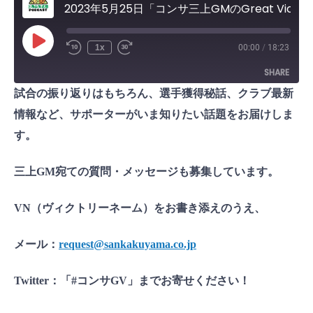
2023年5月25日「コンサ三上GMのGreat Victory！」
P
1x
00:00
/
18:23
l
a
SHARE
y
E
試合の振り返りはもちろん、選手獲得秘話、クラブ最新
p
i
SHARE
s
情報など、サポーターがいま知りたい話題をお届けしま
o
d
す。
LINK
e
EMBED
三上GM宛ての質問・メッセージも募集しています。
VN（ヴィクトリーネーム）をお書き添えのうえ、
メール：
request@sankakuyama.co.jp
Twitter：「#コンサGV」までお寄せください！