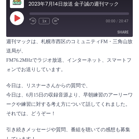
2023年7月14日放送 金子誠の週刊マック
P
1x
00:00
/
20:47
l
a
SHARE
y
E
週刊マックは、札幌市西区のコミュニティFM・三角山放
p
i
SHARE
s
送局が、
o
d
FM76.2MHzでラジオ放送、インターネット、スマートフ
LINK
e
ォンでお送りしています。
EMBED
今日は、リスナーさんからの質問で、
今日は、6月15日の収録音源より、早朝練習のアーリーワ
ークや練習に対する考え方について話してくれました。
それでは、どうぞー！
引き続きメッセージや質問、番組を聴いての感想も募集
しています！