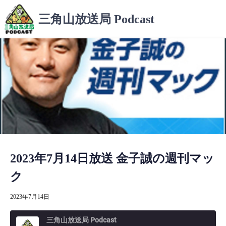
コ
三角山放送局 Podcast
ン
テ
ン
ツ
へ
ス
キ
ッ
プ
2023年7月14日放送 金子誠の週刊マッ
ク
2023年7月14日
三角山放送局 Podcast