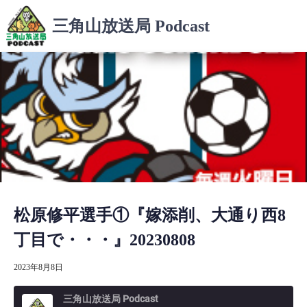
コ
三角山放送局 Podcast
ン
テ
ン
ツ
へ
ス
キ
ッ
プ
松原修平選手①『嫁添削、大通り西8
丁目で・・・』20230808
2023年8月8日
三角山放送局 Podcast