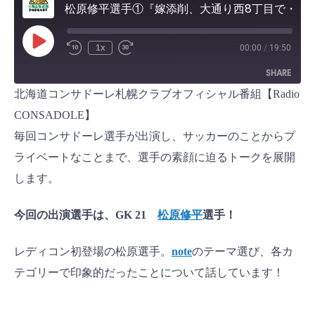
松原修平選手①『嫁添削、大通り西8丁目で・・・』20230808
P
1x
00:00
/
19:50
l
a
SHARE
y
E
北海道コンサドーレ札幌クラブオフィシャル番組【Radio
p
i
SHARE
s
CONSADOLE】
o
d
毎回コンサドーレ選手が出演し、サッカーのことからプ
LINK
e
ライベートなことまで、選手の素顔に迫るトークを展開
EMBED
します。
今回の出演選手は、GK
21
松原修平
選手！
レディコン初登場の松原選手。
note
のテーマ選び、各カ
テゴリーで印象的だったことについて話しています！