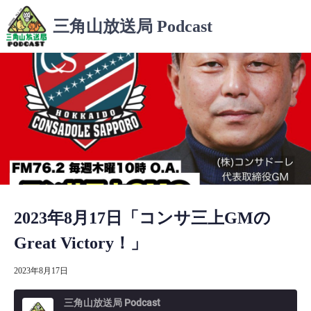
コ
三角山放送局 Podcast
ン
テ
ン
ツ
へ
ス
キ
ッ
プ
2023年8月17日「コンサ三上GMの
Great Victory！」
2023年8月17日
三角山放送局 Podcast