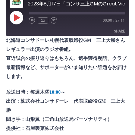
2023年8月17日「コンサ三上GMのGreat Victory！」
P
1x
00:00
/
27:11
l
a
SHARE
y
E
北海道コンサドーレ札幌代表取締役GM 三上大勝さん
p
i
SHARE
s
レギュラー出演のラジオ番組。
o
d
直近試合の振り返りはもちろん、選手獲得秘話、クラブ
LINK
e
最新情報など、サポーターがいま知りたい話題をお届け
EMBED
します。
放送日時：毎週木曜
10:00
～
出演：株式会社コンサドーレ 代表取締役GM 三上大
勝
聞き手：山形翼（三角山放送局パーソナリティ）
提供社：石屋製菓株式会社