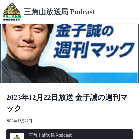
コ
三角山放送局 Podcast
ン
テ
ン
ツ
へ
ス
キ
ッ
プ
2023年12月22日放送 金子誠の週刊マ
ック
2023年12月22日
三角山放送局 Podcast