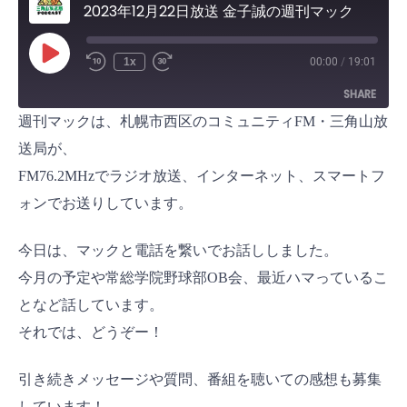
2023年12月22日放送 金子誠の週刊マック
P
1x
00:00
/
19:01
l
a
SHARE
y
E
週刊マックは、札幌市西区のコミュニティFM・三角山放
p
i
SHARE
s
送局が、
o
d
FM76.2MHzでラジオ放送、インターネット、スマートフ
LINK
e
ォンでお送りしています。
EMBED
今日は、マックと電話を繋いでお話ししました。
今月の予定や常総学院野球部OB会、最近ハマっているこ
となど話しています。
それでは、どうぞー！
引き続きメッセージや質問、番組を聴いての感想も募集
しています！