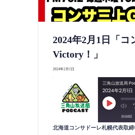
2024年2月1日「コ
Victory！」
2024年2月1日
三角山放送局 Pod
2024年2月1日
P
l
a
SHARE
y
E
p
北海道コンサドーレ札幌代表取締
i
SHARE
s