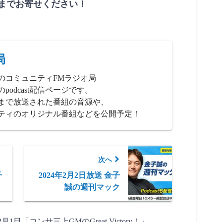
V」までお寄せください！
局
のコミュニティFMラジオ局
podcast配信ページです。
、これまで放送された番組の音源や、
ティのオリジナル番組などを公開予定！
次へ
子
2024年2月2日放送 金子
誠の週刊マック
年2月1日「コンサ三上GMのGreat Victory！」