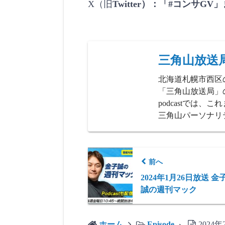
X（旧
Twitter）：「#コンサG
三角山放送
北海道札幌市西区
「三角山放送局」の
podcastでは
三角山パーソナリ
前へ
2024年1月26日放送 金
誠の週刊マック
ホーム
Episode
2024