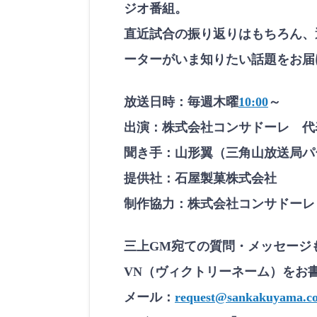
ジオ番組。
o
d
LINK
e
直近試合の振り返りはもちろん、
EMBED
ーターがいま知りたい話題をお届
放送日時：毎週木曜
10:00
～
出演：株式会社コンサドーレ 代
聞き手：山形翼（三角山放送局パ
提供社：石屋製菓株式会社
制作協力：株式会社コンサドーレ
三上GM宛ての質問・メッセージ
VN（ヴィクトリーネーム）をお
メール：
request@sankakuyama.co