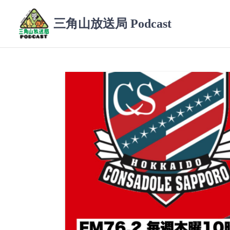
コ
ン
三角山放送局 Podcast
テ
ン
ツ
へ
ス
キ
ッ
プ