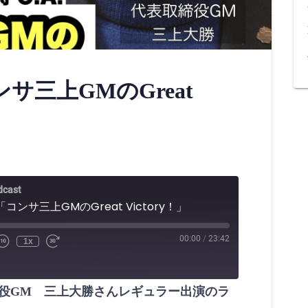
ンサ三上GMのGreat
cast
「コンサ三上GMのGreat Victory！」
00:00
/
23:42
1x
役GM 三上大勝さんレギュラー出演のラ