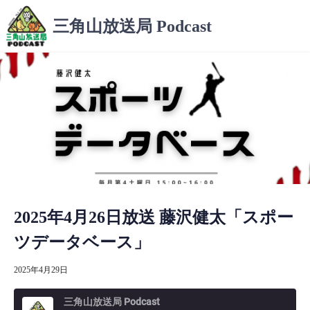
コ
三角山放送局 Podcast
ン
テ
ン
ツ
へ
ス
キ
ッ
プ
2025年4月26日放送 藤沢健太「スポー
ツデータベース」
2025年4月29日
三角山放送局 Podcast