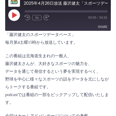
2025年4月26日放送 藤沢健太「スポーツデータベース」
P
1x
00:00
/
34:26
l
a
SHARE
y
E
「藤沢健太のスポーツデータベース」
p
i
SHARE
s
毎月第4土曜15時から放送しています。
o
d
LINK
e
この番組は北海道生まれの一般人、
EMBED
藤沢健太さんが、大好きなスポーツの魅力を、
データを通じて発信するという夢を実現するべく、
野球を中心に様々なスポーツの話をデータを元にしなが
らトークする番組です。
podcastでは番組の一部をピックアップして配信いたしま
す。
今回はホームアドバンテージについての考察、