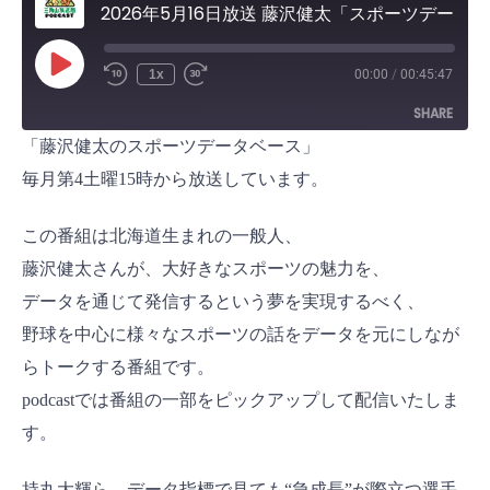
2026年5月16日放送 藤沢健太「スポーツデータベース」
P
1x
00:00
/
00:45:47
l
a
SHARE
y
E
「藤沢健太のスポーツデータベース」
p
i
SHARE
s
毎月第4土曜15時から放送しています。
o
d
LINK
e
この番組は北海道生まれの一般人、
EMBED
藤沢健太さんが、大好きなスポーツの魅力を、
データを通じて発信するという夢を実現するべく、
野球を中心に様々なスポーツの話をデータを元にしなが
らトークする番組です。
podcastでは番組の一部をピックアップして配信いたしま
す。
持丸大輝ら、データ指標で見ても“急成長”が際立つ選手