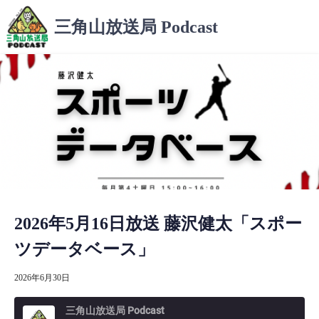
コ
三角山放送局 Podcast
ン
テ
ン
ツ
へ
ス
キ
ッ
プ
2026年5月16日放送 藤沢健太「スポー
ツデータベース」
2026年6月30日
三角山放送局 Podcast