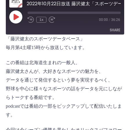
2022年10月22日放送 藤沢健太「スポーツデータベース」①
P
1x
00:00
/
36:26
l
a
SHARE
y
E
「藤沢健太のスポーツデータベース」
p
i
SHARE
s
毎月第4土曜15時から放送しています。
o
d
LINK
e
この番組は北海道生まれの一般人、
EMBED
藤沢健太さんが、大好きなスポーツの魅力を、
データを通じて発信するという夢を実現するべく、
野球を中心に様々なスポーツの話をデータを元にしなが
らトークする番組です。
podcastでは番組の一部をピックアップして配信いたしま
す。
今回は今シーズン優勝を果たしたオリックスバファロー