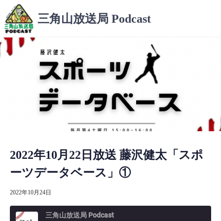
コ
三角山放送局 Podcast
ン
テ
ン
ツ
へ
ス
キ
ッ
プ
2022年10月22日放送 藤沢健太「スポ
ーツデータベース」①
2022年10月24日
三角山放送局 Podcast