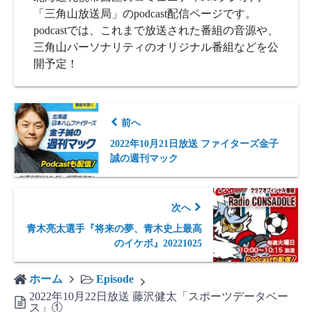
「三角山放送局」のpodcast配信ページです。
podcastでは、これまで放送された番組の音源や、
三角山パーソナリティのオリジナル番組などを公
開予定！
前へ
2022年10月21日放送 ファイターズ金子
誠の週刊マック
次へ
青木亮太選手『将来の夢、青木史上最高
のイケボ』20221025
ホーム
Episode
2022年10月22日放送 藤沢健太「スポーツデータベー
ス」①