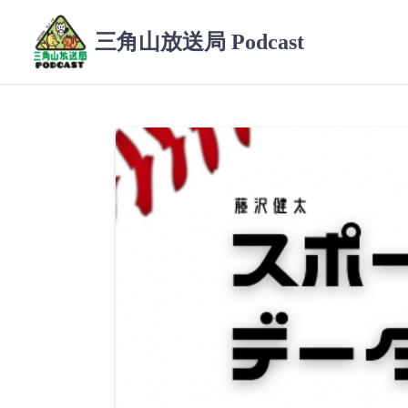
コ
ン
三角山放送局 Podcast
テ
ン
ツ
へ
ス
キ
ッ
プ