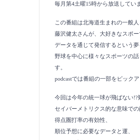
毎月第4土曜15時から放送してい
o
d
LINK
e
この番組は北海道生まれの一般人
EMBED
藤沢健太さんが、大好きなスポー
データを通じて発信するという夢
野球を中心に様々なスポーツの話
す。
podcastでは番組の一部をピッ
今回は今年の統一球が飛ばない!?
セイバーメトリクス的な意味での
得点圏打率の有効性、
順位予想に必要なデータと運、