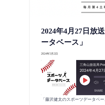
2024年4月27日
ータベース」
2024年5月2日
三角山放送局 Pod
2024年4月
P
l
a
SHARE
y
E
p
「藤沢健太のスポーツデータベー
i
SHARE
s