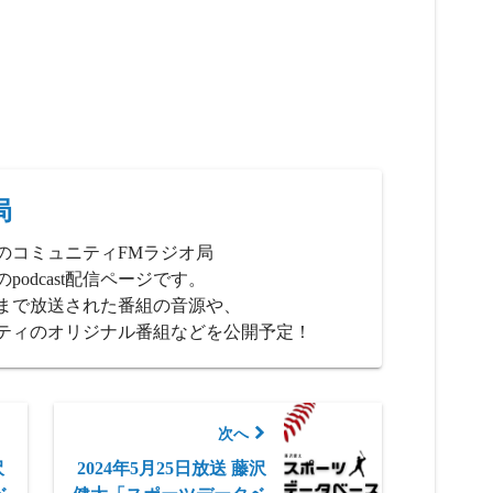
局
のコミュニティFMラジオ局
podcast配信ページです。
、これまで放送された番組の音源や、
ティのオリジナル番組などを公開予定！
次へ
沢
2024年5月25日放送 藤沢