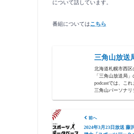
について話しています。
番組については
こちら
三角山放送
北海道札幌市西区
「三角山放送局」の
podcastでは
三角山パーソナリ
前へ
2024年3月23日放送 藤