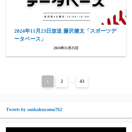
2024年11月23日放送 藤沢健太「スポーツデ
ータベース」
2024年11月25日
投
1
2
43
…
稿
ナ
Tweets by sankakuyama762
ビ
ゲ