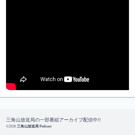
ー
シ
ョ
ン
三角山放送局の一部番組アーカイブ配信中!!
©2026
三角山放送局 Podcast