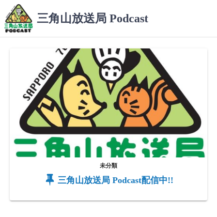
コ
三角山放送局 Podcast
ン
テ
ン
ツ
へ
ス
キ
ッ
プ
未分類
三角山放送局 Podcast配信中!!